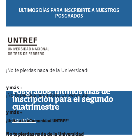
ÚLTIMOS DÍAS PARA INSCRIBIRTE A NUESTROS
POSGRADOS
¡No te pierdas nada de la Universidad!
y más +
Posgrados: últimos días de
¡No te pierdas nada de la Universidad!
inscripción para el segundo
cuatrimestre
y más +
Ver más >
¡Unite a la #Comunidad UNTREF!
No te pierdas nada de la Universidad