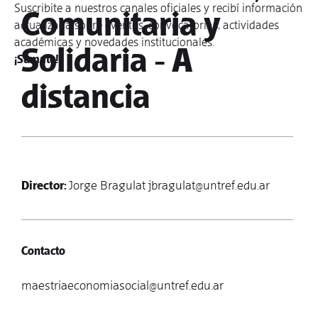
Suscribite a nuestros canales oficiales y recibí información
Comunitaria y
actualizada sobre eventos, convocatorias, actividades
académicas y novedades institucionales.
Solidaria - A
¡Sumate!
distancia
Director:
Jorge Bragulat jbragulat@untref.edu.ar
Contacto
maestriaeconomiasocial@untref.edu.ar