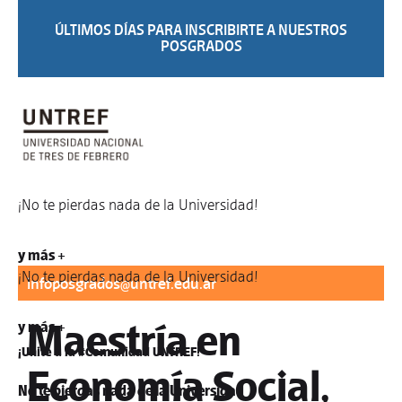
ÚLTIMOS DÍAS PARA INSCRIBIRTE A NUESTROS
POSGRADOS
¡No te pierdas nada de la Universidad!
Para informes:
difusionposgrados@untref.edu.ar
/
y más +
¡No te pierdas nada de la Universidad!
infoposgrados@untref.edu.ar
Maestría en
y más +
¡Unite a la #Comunidad UNTREF!
Economía Social,
No te pierdas nada de la Universidad