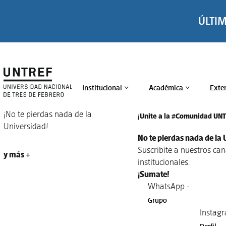
ÚLTI
Institucional
Académica
Exte
>
>
¡No te pierdas nada de la
¡Unite a la #Comunidad UN
Universidad!
No te pierdas nada de la 
Suscribite a nuestros ca
y más +
institucionales.
¡Sumate!
WhatsApp -
Grupo
Instagr