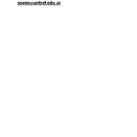
soevo@untref.edu.ar
Rectorado
Mosconi 2736 (B1674
Sáenz Peña
rectorado@untref.edu
4519-
6010/11/12/13/14/1
Juncal 1319 (C1062AB
CABA
rectorado@untref.edu