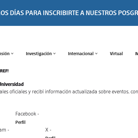
MOS DÍAS PARA INSCRIBIRTE A NUESTROS POSG
nsión
Investigación
Internacional
Virtual
M
>
>
>
TREF!
Universidad
nales oficiales y recibí información actualizada sobre eventos, 
Facebook -
Perfil
am -
X -