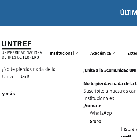
ÚLTI
Institucional
Académica
Exte
>
>
¡No te pierdas nada de la
¡Unite a la #Comunidad UN
Universidad!
No te pierdas nada de la 
Suscribite a nuestros ca
y más +
institucionales.
¡Sumate!
WhatsApp -
Grupo
Instagr