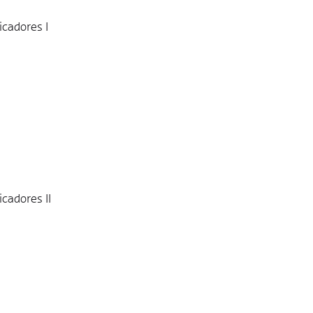
icadores I
cadores II