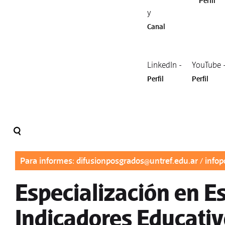
Perfil
y
Canal
LinkedIn -
YouTube 
Perfil
Perfil
Para informes:
difusionposgrados@untref.edu.ar
/
infop
Especialización en Es
Indicadores Educati