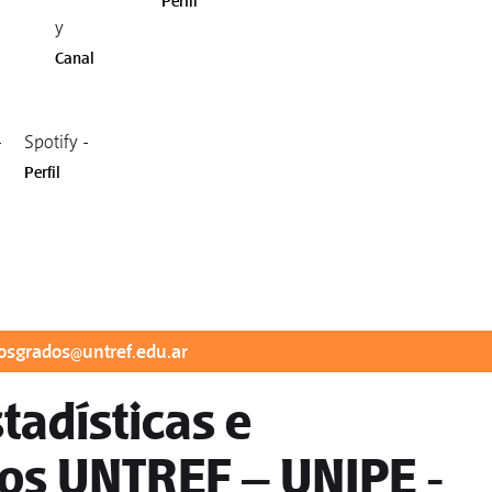
Perfil
y
Canal
-
Spotify -
Perfil
osgrados@untref.edu.ar
tadísticas e
vos UNTREF – UNIPE -