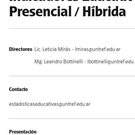
Presencial / Híbrida
Directores
: Lic. Leticia Mirás -
lmiras@untref.edu.ar
Mg. Leandro Bottinelli -
lbottinelli@untref.edu
Contacto
estadisticaseducativas@untref.edu.ar
Presentación