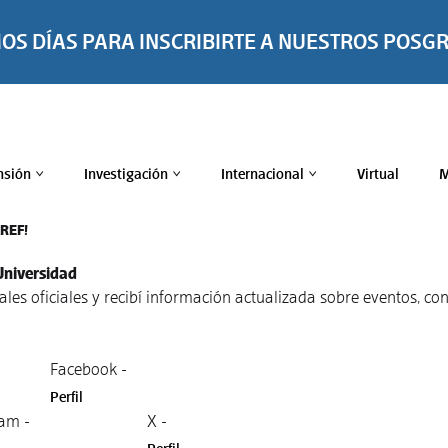
MOS DÍAS PARA INSCRIBIRTE A NUESTROS POSG
nsión
Investigación
Internacional
Virtual
M
>
>
>
TREF!
Universidad
nales oficiales y recibí información actualizada sobre eventos, 
Facebook -
Perfil
am -
X -