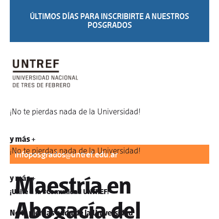
ÚLTIMOS DÍAS PARA INSCRIBIRTE A NUESTROS
POSGRADOS
¡No te pierdas nada de la Universidad!
Para informes:
difusionposgrados@untref.edu.ar
/
y más +
¡No te pierdas nada de la Universidad!
infoposgrados@untref.edu.ar
Maestría en
y más +
¡Unite a la #Comunidad UNTREF!
Abogacía del
No te pierdas nada de la Universidad