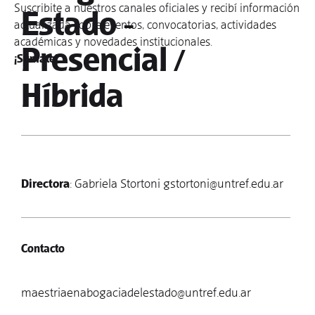
Suscribite a nuestros canales oficiales y recibí información
Estado -
actualizada sobre eventos, convocatorias, actividades
académicas y novedades institucionales.
Presencial /
¡Sumate!
Híbrida
Directora
: Gabriela Stortoni
gstortoni@untref.edu.ar
Contacto
maestriaenabogaciadelestado@untref.edu.ar