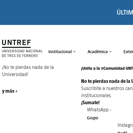
ÚLTI
Institucional
Académica
Exte
>
>
¡No te pierdas nada de la
¡Unite a la #Comunidad UN
Universidad!
No te pierdas nada de la 
Suscribite a nuestros ca
y más +
institucionales.
¡Sumate!
WhatsApp -
Grupo
Instagr