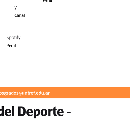
Perfil
y
Canal
-
Spotify -
Perfil
osgrados@untref.edu.ar
del Deporte -