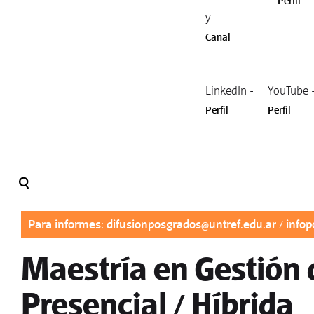
Perfil
y
Canal
LinkedIn -
YouTube 
Perfil
Perfil
Para informes:
difusionposgrados@untref.edu.ar
/
infop
Maestría en Gestión 
Presencial / Híbrida