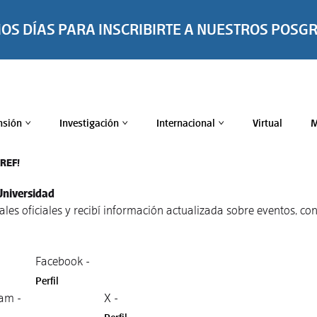
MOS DÍAS PARA INSCRIBIRTE A NUESTROS POSG
nsión
Investigación
Internacional
Virtual
M
>
>
>
TREF!
Universidad
nales oficiales y recibí información actualizada sobre eventos, 
Facebook -
Perfil
am -
X -