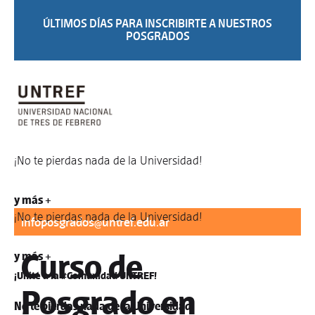
ÚLTIMOS DÍAS PARA INSCRIBIRTE A NUESTROS
POSGRADOS
¡No te pierdas nada de la Universidad!
Para informes:
difusionposgrados@untref.edu.ar
/
y más +
¡No te pierdas nada de la Universidad!
infoposgrados@untref.edu.ar
Curso de
y más +
¡Unite a la #Comunidad UNTREF!
Posgrado en
No te pierdas nada de la Universidad