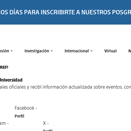
MOS DÍAS PARA INSCRIBIRTE A NUESTROS POSG
nsión
Investigación
Internacional
Virtual
M
>
>
>
TREF!
Universidad
nales oficiales y recibí información actualizada sobre eventos, 
Facebook -
Perfil
am -
X -