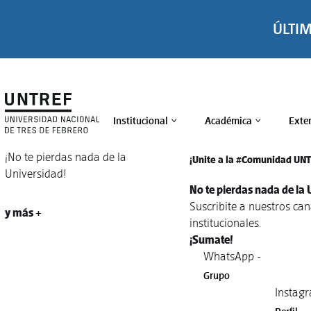
ÚLTI
Institucional
Académica
Exte
>
>
¡No te pierdas nada de la
¡Unite a la #Comunidad UN
Universidad!
No te pierdas nada de la 
Suscribite a nuestros ca
y más +
institucionales.
¡Sumate!
WhatsApp -
Grupo
Instagr