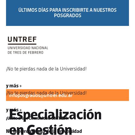
ÚLTIMOS DÍAS PARA INSCRIBIRTE A NUESTROS
POSGRADOS
¡No te pierdas nada de la Universidad!
Para informes:
difusionposgrados@untref.edu.ar
/
y más +
¡No te pierdas nada de la Universidad!
infoposgrados@untref.edu.ar
Especialización
y más +
¡Unite a la #Comunidad UNTREF!
en Gestión
No te pierdas nada de la Universidad