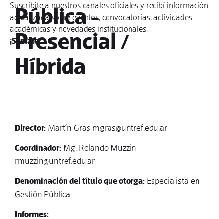
Suscribite a nuestros canales oficiales y recibí información
Pública -
actualizada sobre eventos, convocatorias, actividades
académicas y novedades institucionales.
Presencial /
¡Sumate!
Híbrida
Director:
Martín Gras mgras@untref.edu.ar
Coordinador:
Mg. Rolando Muzzin
rmuzzin@untref.edu.ar
Denominación del título que otorga:
Especialista en
Gestión Pública
Informes: