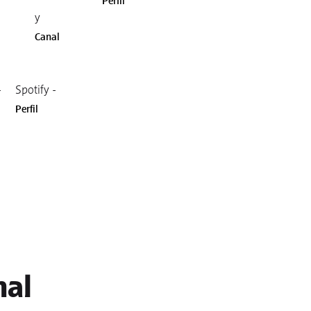
Perfil
y
Canal
-
Spotify -
Perfil
nal