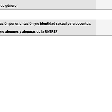
 de género
ación por orientación y/o identidad sexual para docentes,
y/o alumnos y alumnas de la UNTREF
Secretaría Académica
Carrer
AHF),
secretariaacademica@untref.edu.ar
alumno
4575-5012/14/15
4759-