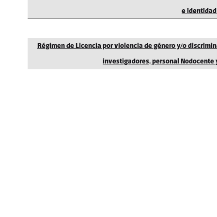
e identidad
Régimen de Licencia por violencia de género y/o discrimin
investigadores, personal Nodocente 
Rectorado
Mosconi 2736 (B1674
Sáenz Peña