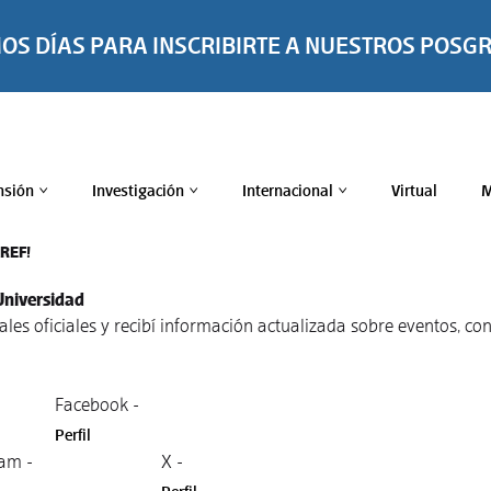
MOS DÍAS PARA INSCRIBIRTE A NUESTROS POSG
nsión
Investigación
Internacional
Virtual
M
>
>
>
TREF!
Universidad
nales oficiales y recibí información actualizada sobre eventos, 
Facebook -
Perfil
am -
X -