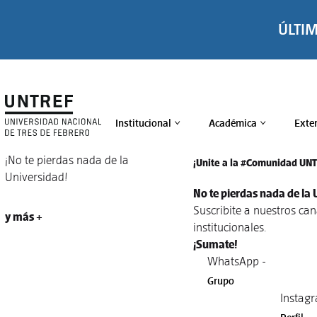
ÚLTI
Institucional
Académica
Exte
>
>
¡No te pierdas nada de la
¡Unite a la #Comunidad UN
Universidad!
No te pierdas nada de la 
Suscribite a nuestros ca
y más +
institucionales.
¡Sumate!
WhatsApp -
Grupo
Instagr