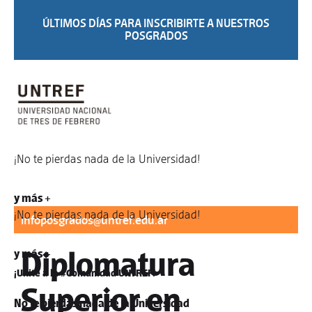
ÚLTIMOS DÍAS PARA INSCRIBIRTE A NUESTROS
POSGRADOS
¡No te pierdas nada de la Universidad!
Para informes:
difusionposgrados@untref.edu.ar
/
y más +
¡No te pierdas nada de la Universidad!
infoposgrados@untref.edu.ar
Diplomatura
y más +
¡Unite a la #Comunidad UNTREF!
Superior en
No te pierdas nada de la Universidad