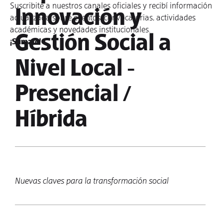
Suscribite a nuestros canales oficiales y recibí información
Innovación y
actualizada sobre eventos, convocatorias, actividades
académicas y novedades institucionales.
Gestión Social a
¡Sumate!
Nivel Local -
Presencial /
Híbrida
Nuevas claves para la transformación social