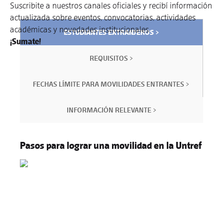
Suscribite a nuestros canales oficiales y recibí información
actualizada sobre eventos, convocatorias, actividades
académicas y novedades institucionales.
ESTUDIANTES EXTRANJEROS >
¡Sumate!
REQUISITOS >
FECHAS LÍMITE PARA MOVILIDADES ENTRANTES >
INFORMACIÓN RELEVANTE >
Pasos para lograr una movilidad en la Untref