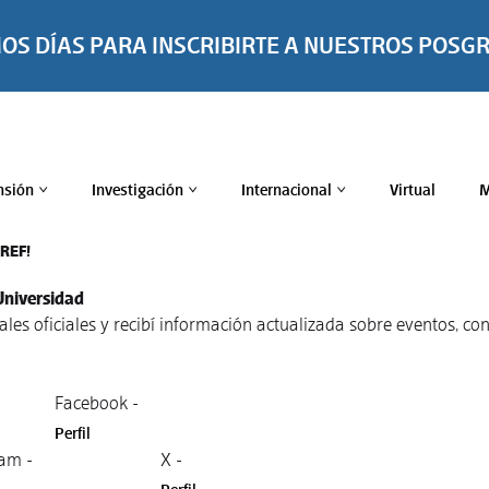
MOS DÍAS PARA INSCRIBIRTE A NUESTROS POSG
nsión
Investigación
Internacional
Virtual
M
>
>
>
TREF!
Universidad
nales oficiales y recibí información actualizada sobre eventos, 
Facebook -
Perfil
am -
X -