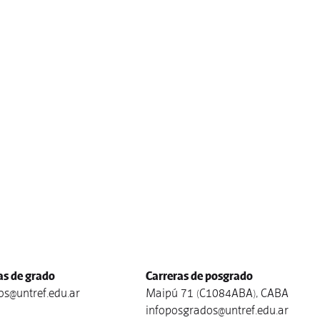
as de grado
Carreras de posgrado
s@untref.edu.ar
Maipú 71 (C1084ABA), CABA
infoposgrados@untref.edu.ar