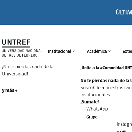
ÚLTI
Institucional
Académica
Exte
>
>
¡No te pierdas nada de la
¡Unite a la #Comunidad UN
Universidad!
No te pierdas nada de la 
Suscribite a nuestros ca
y más +
institucionales.
¡Sumate!
WhatsApp -
Grupo
Instagr