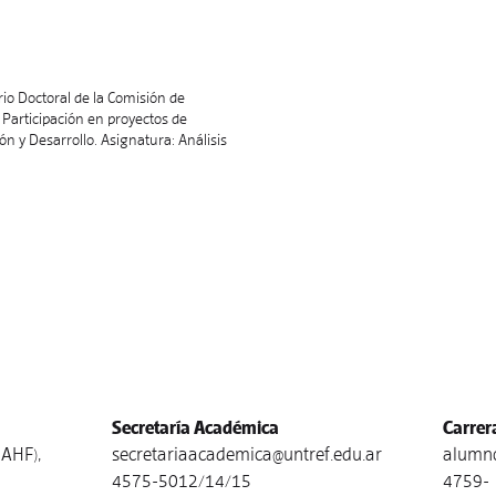
io Doctoral de la Comisión de
. Participación en proyectos de
ión y Desarrollo. Asignatura: Análisis
Secretaría Académica
Carrer
AHF),
secretariaacademica@untref.edu.ar
alumno
4575-5012/14/15
4759-