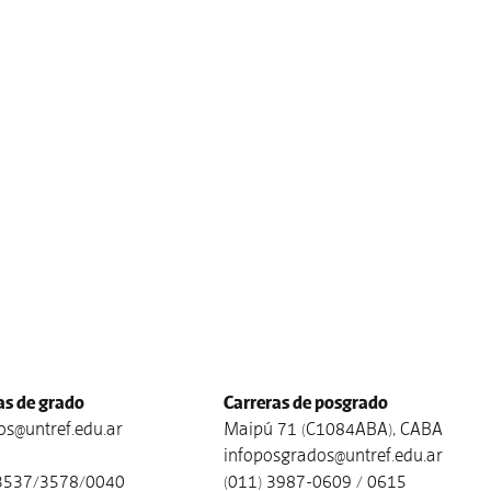
as de grado
Carreras de posgrado
s@untref.edu.ar
Maipú 71 (C1084ABA), CABA
infoposgrados@untref.edu.ar
3537/3578/0040
(011) 3987-0609 / 0615