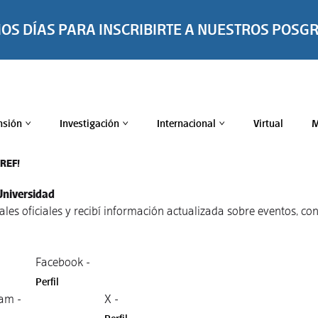
MOS DÍAS PARA INSCRIBIRTE A NUESTROS POSG
nsión
Investigación
Internacional
Virtual
M
>
>
>
TREF!
Universidad
nales oficiales y recibí información actualizada sobre eventos, 
Facebook -
Perfil
am -
X -