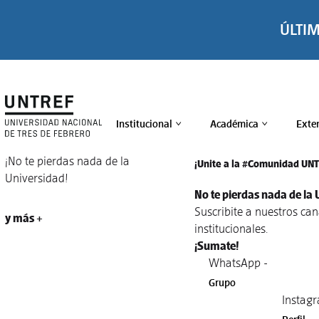
ÚLTI
Institucional
Académica
Exte
>
>
¡No te pierdas nada de la
¡Unite a la #Comunidad UN
Universidad!
No te pierdas nada de la 
Suscribite a nuestros ca
y más +
institucionales.
¡Sumate!
WhatsApp -
Grupo
Instagr