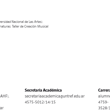
ersidad Nacional de Las Artes).
naturas: Taller de Creación Musical
Secretaría Académica
Carrer
AHF),
secretariaacademica@untref.edu.ar
alumno
4575-5012/14/15
4759-
.ar
3528/