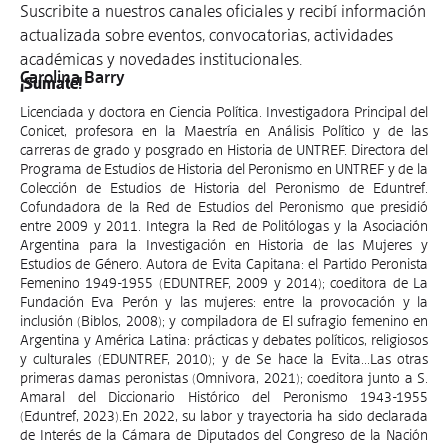
Suscribite a nuestros canales oficiales y recibí información
actualizada sobre eventos, convocatorias, actividades
académicas y novedades institucionales.
Carolina Barry
¡Sumate!
Licenciada y doctora en Ciencia Política. Investigadora Principal del
Conicet, profesora en la Maestría en Análisis Político y de las
carreras de grado y posgrado en Historia de UNTREF. Directora del
Programa de Estudios de Historia del Peronismo en UNTREF y de la
Colección de Estudios de Historia del Peronismo de Eduntref.
Cofundadora de la Red de Estudios del Peronismo que presidió
entre 2009 y 2011. Integra la Red de Politólogas y la Asociación
Argentina para la Investigación en Historia de las Mujeres y
Estudios de Género. Autora de Evita Capitana: el Partido Peronista
Femenino 1949-1955 (EDUNTREF, 2009 y 2014); coeditora de La
Fundación Eva Perón y las mujeres: entre la provocación y la
inclusión (Biblos, 2008); y compiladora de El sufragio femenino en
Argentina y América Latina: prácticas y debates políticos, religiosos
y culturales (EDUNTREF, 2010); y de Se hace la Evita...Las otras
primeras damas peronistas (Omnivora, 2021); coeditora junto a S.
Amaral del Diccionario Histórico del Peronismo 1943-1955
(Eduntref, 2023).En 2022, su labor y trayectoria ha sido declarada
de Interés de la Cámara de Diputados del Congreso de la Nación