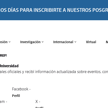
MOS DÍAS PARA INSCRIBIRTE A NUESTROS POSG
nsión
Investigación
Internacional
Virtual
M
>
>
>
TREF!
Universidad
nales oficiales y recibí información actualizada sobre eventos, 
Facebook -
Perfil
am -
X -