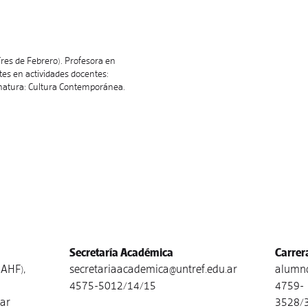
Tres de Febrero). Profesora en
tes en actividades docentes:
ignatura: Cultura Contemporánea.
Secretaría Académica
Carrer
AHF),
secretariaacademica@untref.edu.ar
alumno
4575-5012/14/15
4759-
.ar
3528/