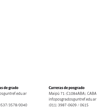
as de grado
Carreras de posgrado
s@untref.edu.ar
Maipú 71 (C1084ABA), CABA
infoposgrados@untref.edu.ar
3537/3578/0040
(011) 3987-0609 / 0615