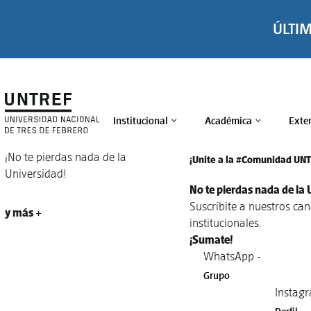
ÚLTI
Institucional
Académica
Exte
>
>
¡No te pierdas nada de la
¡Unite a la #Comunidad UN
Universidad!
No te pierdas nada de la 
Suscribite a nuestros ca
y más +
institucionales.
¡Sumate!
WhatsApp -
Grupo
Instagr