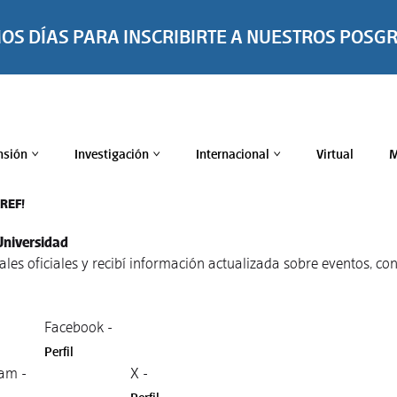
MOS DÍAS PARA INSCRIBIRTE A NUESTROS POSG
nsión
Investigación
Internacional
Virtual
M
>
>
>
TREF!
Universidad
nales oficiales y recibí información actualizada sobre eventos, 
Facebook -
Perfil
am -
X -