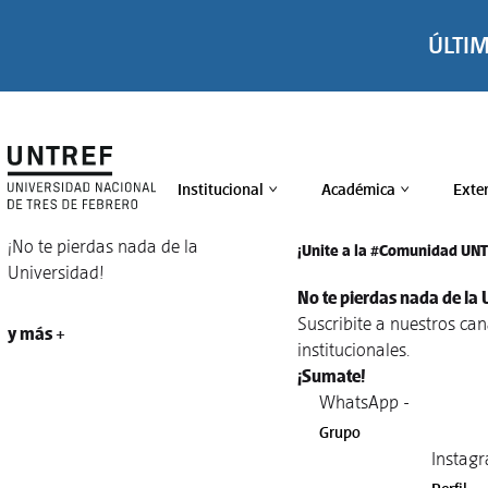
ÚLTI
Institucional
Académica
Exte
>
>
¡No te pierdas nada de la
¡Unite a la #Comunidad UN
Universidad!
No te pierdas nada de la 
Suscribite a nuestros ca
y más +
institucionales.
¡Sumate!
WhatsApp -
Grupo
Instagr