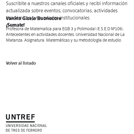
Suscribite a nuestros canales oficiales y recibí información
actualizada sobre eventos, convocatorias, actividades
académicas y novedades institucionales.
Vanina Gisela Buonocore
¡Sumate!
Profesora de Matematica para EGB 3 y Polimodal (E.S.E.D N°106).
Antecedentes en actividades docentes: Universidad Nacional de La
Matanza. Asignatura: Matemáticas y su metodología de estudio.
Volver al listado