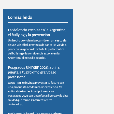
Lo más leído
La violencia escolar en la Argentina,
el bullying y la prevención
Un hecho de violencia ocurrido en una escuela
de San Cristóbal, provincia de Santa Fe, volvió a
poner en la agenda de debate la problemática
del bullying y la convivencia escolar en la
Argentina. El episodio ocurrió...
Posgrados UNTREF 2026: abrí la
puerta a tu próximo gran paso
profesional
La UNTREF te invita a proyectar tu futuro con
una propuesta académica de excelencia. Ya
están abiertas las inscripciones a los
Posgrados 2026 con una oferta diversa y de alta
calidad que reúne 75 carreras entre
doctorados,...