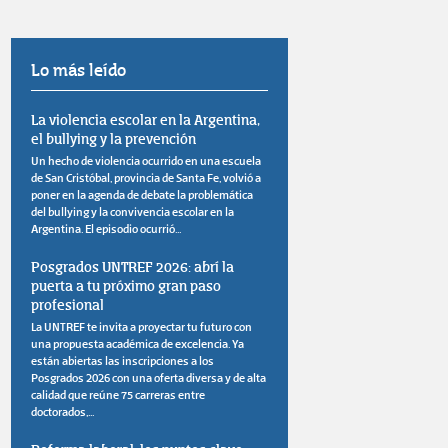
Lo más leído
La violencia escolar en la Argentina,
el bullying y la prevención
Un hecho de violencia ocurrido en una escuela
de San Cristóbal, provincia de Santa Fe, volvió a
poner en la agenda de debate la problemática
del bullying y la convivencia escolar en la
Argentina. El episodio ocurrió...
Posgrados UNTREF 2026: abrí la
puerta a tu próximo gran paso
profesional
La UNTREF te invita a proyectar tu futuro con
una propuesta académica de excelencia. Ya
están abiertas las inscripciones a los
Posgrados 2026 con una oferta diversa y de alta
calidad que reúne 75 carreras entre
doctorados,...