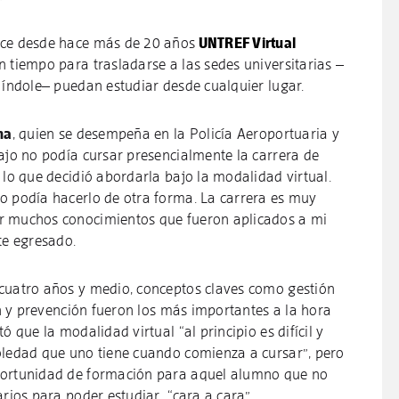
ece desde hace más de 20 años
UNTREF Virtual
 tiempo para trasladarse a las sedes universitarias –
a índole– puedan estudiar desde cualquier lugar.
na
, quien se desempeña en la Policía Aeroportuaria y
bajo no podía cursar presencialmente la carrera de
lo que decidió abordarla bajo la modalidad virtual.
o podía hacerlo de otra forma. La carrera es muy
r muchos conocimientos que fueron aplicados a mi
nte egresado.
 cuatro años y medio, conceptos claves como gestión
ión y prevención fueron los más importantes a la hora
ó que la modalidad virtual “al principio es difícil y
oledad que uno tiene cuando comienza a cursar”, pero
portunidad de formación para aquel alumno que no
iarios para poder estudiar “cara a cara”.