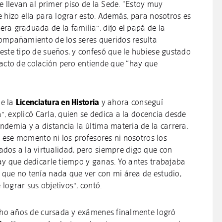
ue llevan al primer piso de la Sede. “Estoy muy
 hizo ella para lograr esto. Además, para nosotros es
ra graduada de la familia”, dijo el papá de la
compañamiento de los seres queridos resulta
este tipo de sueños, y confesó que le hubiese gustado
un acto de colación pero entiende que “hay que
de la
Licenciatura en Historia
y ahora conseguí
a
”, explicó Carla, quien se dedica a la docencia desde
ndemia y a distancia la última materia de la carrera.
en ese momento ni los profesores ni nosotros los
dos a la virtualidad, pero siempre digo que con
ay que dedicarle tiempo y ganas. Yo antes trabajaba
que no tenía nada que ver con mi área de estudio,
lograr sus objetivos”, contó.
ocho años de cursada y exámenes finalmente logró