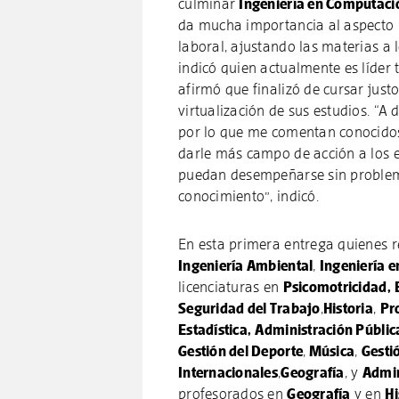
culminar
Ingeniería en Computaci
da mucha importancia al aspecto p
laboral, ajustando las materias a 
indicó quien actualmente es líder
afirmó que finalizó de cursar just
virtualización de sus estudios. “A 
por lo que me comentan conocidos 
darle más campo de acción a los 
puedan desempeñarse sin problema
conocimiento”, indicó.
En esta primera entrega quienes re
Ingeniería Ambiental
,
Ingeniería 
licenciaturas en
Psicomotricidad,
Seguridad del Trabajo
,
Historia
,
Pr
Estadística,
Administración Públic
Gestión del Deporte
,
Música
,
Gestió
Internacionales
,
Geografía
, y
Admin
profesorados en
Geografía
y en
Hi