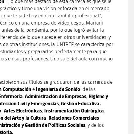
ón
. “Lo que más destaco de esta carrera es que se le
ráctico y tiene una visión enfocada en el mercado
lo que te pide hoy en día el ámbito profesional”,
 técnico en una empresa de videojuegos. Mariani
o antes de la pandemia, por lo que logró evitar la
diferencia de lo que sucede en otras universidades, y
de otras instituciones, la UNTREF se caracteriza por
estudiantes y prepararlos perfectamente para que
s en sus profesiones. Uno sale del aula con mucho
cibieron sus títulos se graduaron de las carreras de
en Computación
,e
Ingeniería de Sonido
; de las
Enfermería
,
Administración de Empresas
,
Higiene y
otección Civil y Emergencias
,
Gestión Educativa,
a
,
Artes Electrónicas
,
Instrumentación Quirúrgica
,
n del Arte y la Cultura
,
Relaciones Comerciales
istración y Gestión de Políticas Sociales
; y de los
storia.