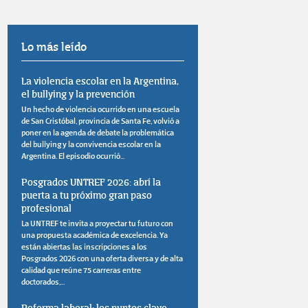
Lo más leído
La violencia escolar en la Argentina,
el bullying y la prevención
Un hecho de violencia ocurrido en una escuela
de San Cristóbal, provincia de Santa Fe, volvió a
poner en la agenda de debate la problemática
del bullying y la convivencia escolar en la
Argentina. El episodio ocurrió...
Posgrados UNTREF 2026: abrí la
puerta a tu próximo gran paso
profesional
La UNTREF te invita a proyectar tu futuro con
una propuesta académica de excelencia. Ya
están abiertas las inscripciones a los
Posgrados 2026 con una oferta diversa y de alta
calidad que reúne 75 carreras entre
doctorados,...