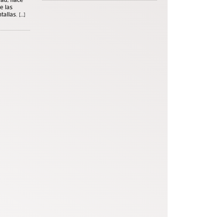
e las
allas. […]