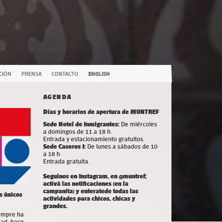
CIÓN
PRENSA
CONTACTO
ENGLISH
AGENDA
Días y horarios de apertura de MUNTREF
Sede Hotel de Inmigrantes:
De miércoles
a domingos de 11 a 18 h.
Entrada y estacionamiento gratuitos.
Sede Caseros I:
De lunes a sábados de 10
a 18 h
Entrada gratuita.
Seguinos en Instagram, en @muntref;
a
ctivá las notificaciones (en la
campanita) y
enterate
de todas las
s únicos
actividades para chicos, chicas y
grandes.
iempre ha
dad, hace