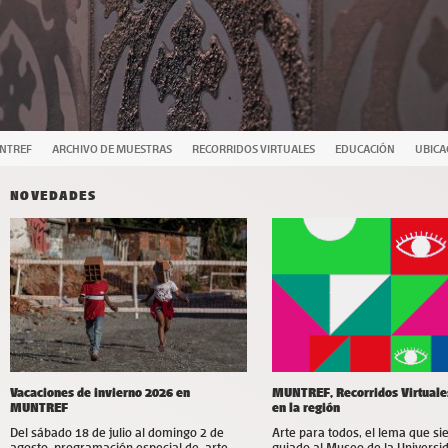
UNTREF
ARCHIVO DE MUESTRAS
RECORRIDOS VIRTUALES
EDUCACIÓN
UBICA
NOVEDADES
Vacaciones de invierno 2026 en
MUNTREF, Recorridos Virtuale
MUNTREF
en la región
Del sábado 18 de julio al domingo 2 de
Arte para todos, el lema que s
agosto, programación especial de arte,
guiado al Museo de la Universi