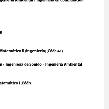
geniería Ambiental
/
Ingeniería en Computación
ón
 Matemático II (Ingeniería)
(Cód 941)
ón
/
Ingeniería de Sonido
/
Ingeniería Ambiental
atemático I
(Cód 7)