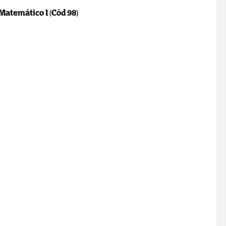
s Matemático I
(Cód 98)