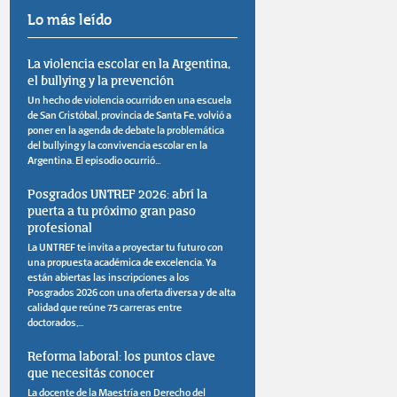
Lo más leído
La violencia escolar en la Argentina,
el bullying y la prevención
Un hecho de violencia ocurrido en una escuela
de San Cristóbal, provincia de Santa Fe, volvió a
poner en la agenda de debate la problemática
del bullying y la convivencia escolar en la
Argentina. El episodio ocurrió...
Posgrados UNTREF 2026: abrí la
puerta a tu próximo gran paso
profesional
La UNTREF te invita a proyectar tu futuro con
una propuesta académica de excelencia. Ya
están abiertas las inscripciones a los
Posgrados 2026 con una oferta diversa y de alta
calidad que reúne 75 carreras entre
doctorados,...
Reforma laboral: los puntos clave
que necesitás conocer
La docente de la Maestría en Derecho del