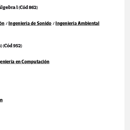
 Álgebra I
(Cód 862)
ón
/
I
ngeniería de Sonido
/
Ingeniería Ambiental
s)
(Cód 952)
eniería en Computación
ón