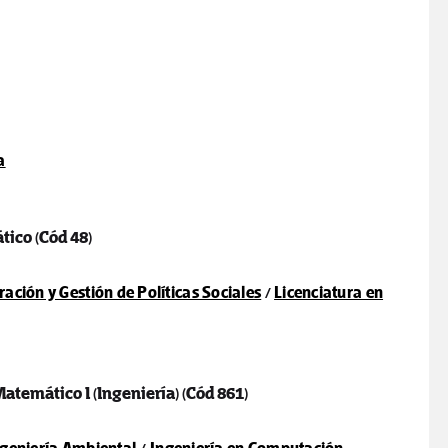
a
ático
(Cód 48)
ación y Gestión de Políticas Sociales
/
Licenciatura en
Matemático I (Ingeniería)
(Cód 861)