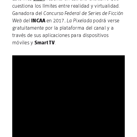
cuestiona los límites entre realidad y virtualidad.
Ganadora del
Concurso Federal de Series de Ficción
Web
del
INCAA
en 2017,
La Pixelada
podrá verse
gratuitamente por la plataforma del canal y a
través de sus aplicaciones para dispositivos
móviles y
Smart TV
.