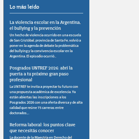
Lo más leído
La violencia escolar en la Argentina,
el bullying y la prevención
Un hecho de violencia ocurrido en una escuela
de San Cristóbal, provincia de Santa Fe, volvió a
poner en la agenda de debate la problemática
del bullying y la convivencia escolar en la
Argentina. El episodio ocurrió...
Posgrados UNTREF 2026: abrí la
puerta a tu próximo gran paso
profesional
La UNTREF te invita a proyectar tu futuro con
una propuesta académica de excelencia. Ya
están abiertas las inscripciones a los
Posgrados 2026 con una oferta diversa y de alta
calidad que reúne 75 carreras entre
doctorados,...
Reforma laboral: los puntos clave
que necesitás conocer
La docente de la Maestría en Derecho del