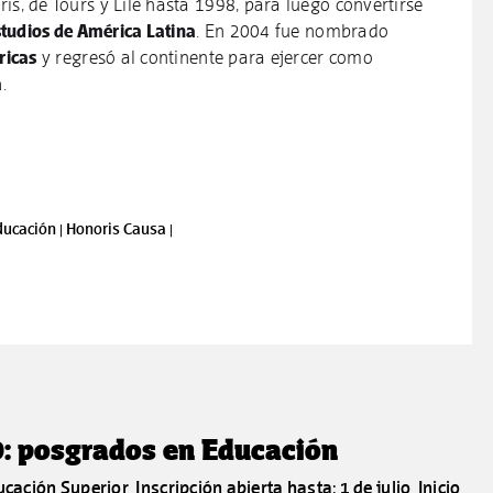
ís, de Tours y Lile hasta 1998, para luego convertirse
Estudios de América Latina
. En 2004 fue nombrado
ricas
y regresó al continente para ejercer como
a
.
ducación |
Honoris Causa |
0: posgrados en Educación
cación Superior Inscripción abierta hasta: 1 de julio Inicio