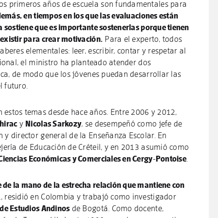
 los primeros años de escuela son fundamentales para
emás, en tiempos en los que las evaluaciones están
ta sostiene que es importante sostenerlas porque tienen
existir para crear motivación.
Para el experto, todos
aberes elementales: leer, escribir, contar y respetar al
sional, el ministro ha planteado atender dos
ógica, de modo que los jóvenes puedan desarrollar las
l futuro.
 estos temas desde hace años. Entre 2006 y 2012,
hirac
y
Nicolas Sarkozy
, se desempeñó como jefe de
 y director general de la Enseñanza Escolar. En
sejería de Educación de Créteil, y en 2013 asumió como
 Ciencias Económicas y Comerciales en Cergy-Pontoise
.
 de la mano de la estrecha relación que mantiene con
1, residió en Colombia y trabajó como investigador
 de Estudios Andinos
de Bogotá. Como docente,