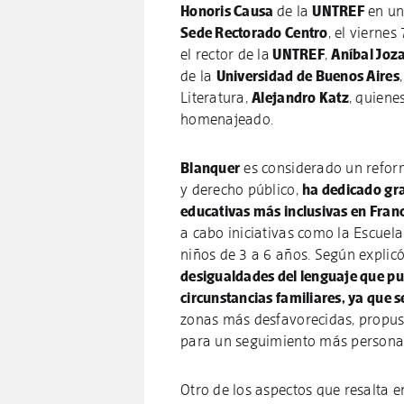
Honoris Causa
de la
UNTREF
en un
Sede Rectorado Centro
, el viernes
el rector de la
UNTREF
,
Aníbal Joz
de la
Universidad de Buenos Aires
Literatura,
Alejandro Katz
, quiene
homenajeado.
Blanquer
es considerado un reformi
y derecho público,
ha dedicado gra
educativas más inclusivas en Fran
a cabo iniciativas como la Escuela
niños de 3 a 6 años. Según explicó
desigualdades del lenguaje que pu
circunstancias familiares, ya que 
zonas más desfavorecidas, propuso
para un seguimiento más persona
Otro de los aspectos que resalta e