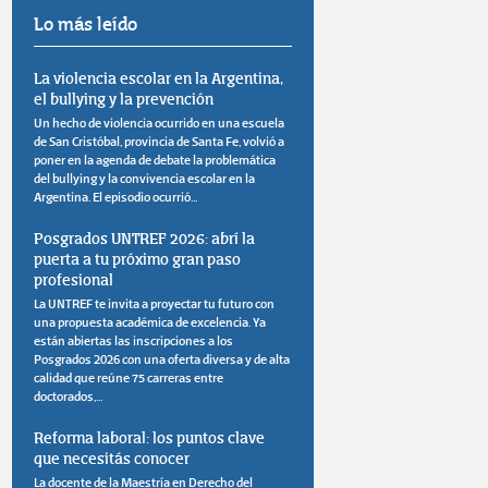
Lo más leído
La violencia escolar en la Argentina,
el bullying y la prevención
Un hecho de violencia ocurrido en una escuela
de San Cristóbal, provincia de Santa Fe, volvió a
poner en la agenda de debate la problemática
del bullying y la convivencia escolar en la
Argentina. El episodio ocurrió...
Posgrados UNTREF 2026: abrí la
puerta a tu próximo gran paso
profesional
La UNTREF te invita a proyectar tu futuro con
una propuesta académica de excelencia. Ya
están abiertas las inscripciones a los
Posgrados 2026 con una oferta diversa y de alta
calidad que reúne 75 carreras entre
doctorados,...
Reforma laboral: los puntos clave
que necesitás conocer
La docente de la Maestría en Derecho del