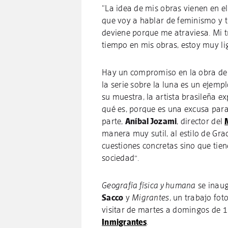
“La idea de mis obras vienen en e
que voy a hablar de feminismo y 
deviene porque me atraviesa. Mi t
tiempo en mis obras, estoy muy lig
Hay un compromiso en la obra de Ge
la serie sobre la luna es un ejemp
su muestra, la artista brasileña e
qué es, porque es una excusa para
parte,
Aníbal Jozami
, director del
manera muy sutil, al estilo de Gra
cuestiones concretas sino que tie
sociedad”.
Geografía física y humana
se inaug
Sacco
y
Migrantes
, un trabajo fot
visitar de martes a domingos de 1
Inmigrantes
.