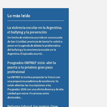
Lo más leído
La violencia escolar en la Argentina,
el bullying y la prevención
Un hecho de violencia ocurrido en una escuela
de San Cristóbal, provincia de Santa Fe, volvió a
poner en la agenda de debate la problemática
del bullying y la convivencia escolar en la
Argentina. El episodio ocurrió...
Posgrados UNTREF 2026: abrí la
puerta a tu próximo gran paso
profesional
La UNTREF te invita a proyectar tu futuro con
una propuesta académica de excelencia. Ya
están abiertas las inscripciones a los
Posgrados 2026 con una oferta diversa y de alta
calidad que reúne 75 carreras entre
doctorados,...
Reforma laboral: los puntos clave