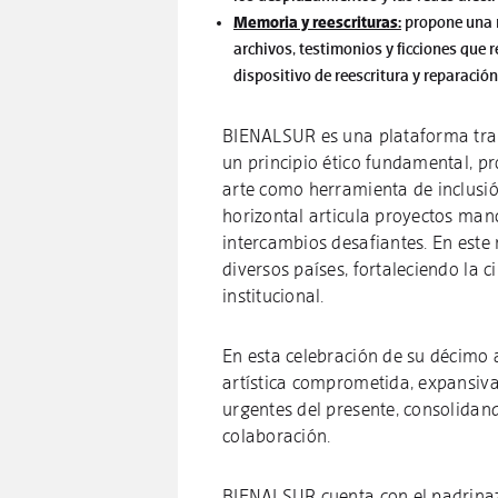
Memoria y reescrituras:
propone una re
archivos, testimonios y ficciones que r
dispositivo de reescritura y 
BIENALSUR es una plataforma tran
un principio ético fundamental,
arte como herramienta de inclusió
horizontal articula proyectos man
intercambios desafiantes. En este 
diversos países, fortaleciendo la c
institucional.
En esta celebración de su décimo a
artística comprometida, expansiva
urgentes del presente, consolidand
colaboración.
BIENALSUR cuenta con el padrinaz