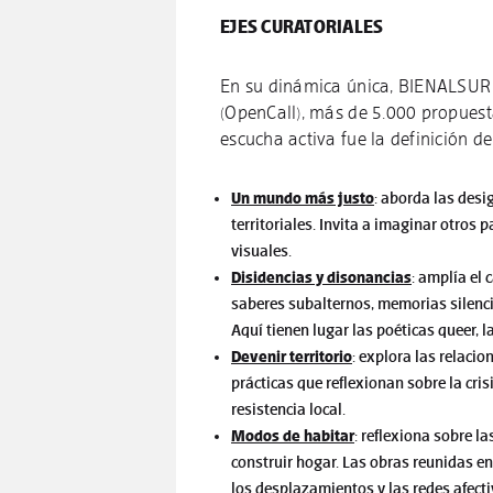
EJES CURATORIALES
En su dinámica única, BIENALSUR r
(OpenCall), más de 5.000 propuesta
escucha activa fue la definición d
Un mundo más justo
: aborda las desi
territoriales. Invita a imaginar otros p
visuales.
Disidencias y disonancias
: amplía el 
saberes subalternos, memorias silenc
Aquí tienen lugar las poéticas queer,
Devenir territorio
: explora las relacio
prácticas que reflexionan sobre la crisi
resistencia local.
Modos de habitar
: reflexiona sobre la
construir hogar. Las obras reunidas en
los desplazamientos y las redes afecti