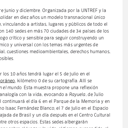
re junio y diciembre. Organizada por la UNTREF y la
solidar en diez años un modelo transnacional único
e, vinculando a artistas, lugares y públicos de todo el
on 140 sedes en más 70 ciudades de 34 países de los
ogo crítico y sensible para seguir construyendo un
co y universal con los temas más urgentes de
icial, cuestiones medioambientales, derechos humanos,
osibles.
 los 10 años tendrá lugar el 5 de julio en el
poráneo
, kilómetro 0 de su cartografía. Allí se
en el mundo
. Esta muestra propone una reflexión
 analogía con la vida, evocando a
Rayuela
, de Julio
l continuará el día 6 en el Parque de la Memoria y en
 Isaac Fernández Blanco; el 7 de julio en el Espacio
jada de Brasil y un día después en el Centro Cultural
tre otros espacios. Estas sedes albergarán