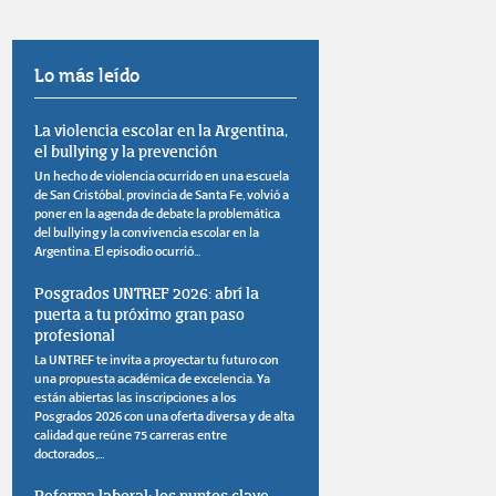
Lo más leído
La violencia escolar en la Argentina,
el bullying y la prevención
Un hecho de violencia ocurrido en una escuela
de San Cristóbal, provincia de Santa Fe, volvió a
poner en la agenda de debate la problemática
del bullying y la convivencia escolar en la
Argentina. El episodio ocurrió...
Posgrados UNTREF 2026: abrí la
puerta a tu próximo gran paso
profesional
La UNTREF te invita a proyectar tu futuro con
una propuesta académica de excelencia. Ya
están abiertas las inscripciones a los
Posgrados 2026 con una oferta diversa y de alta
calidad que reúne 75 carreras entre
doctorados,...