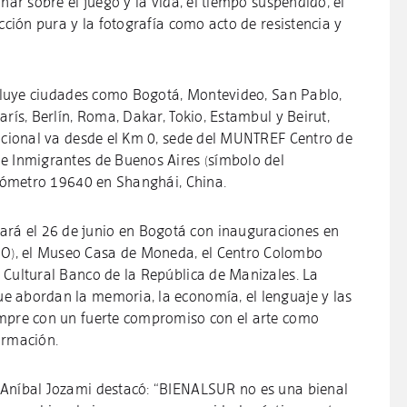
nar sobre el juego y la vida, el tiempo suspendido, el
acción pura y la fotografía como acto de resistencia y
incluye ciudades como Bogotá, Montevideo, San Pablo,
arís, Berlín, Roma, Dakar, Tokio, Estambul y Beirut,
nacional va desde el Km 0, sede del MUNTREF Centro de
e Inmigrantes de Buenos Aires (símbolo del
kilómetro 19640 en Shanghái, China.
á el 26 de junio en Bogotá con inauguraciones en
), el Museo Casa de Moneda, el Centro Colombo
 Cultural Banco de la República de Manizales. La
e abordan la memoria, la economía, el lenguaje y las
empre con un fuerte compromiso con el arte como
ormación.
 Aníbal Jozami destacó: “BIENALSUR no es una bienal