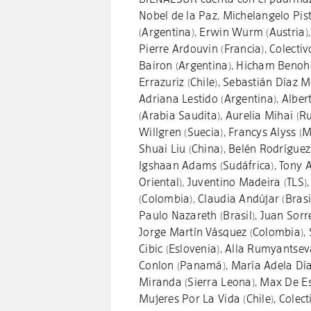
Nobel de la Paz, Michelangelo Pist
(Argentina), Erwin Wurm (Austria),
Pierre Ardouvin (Francia), Colectiv
Bairon (Argentina), Hicham Benoh
Errazuriz (Chile), Sebastián Díaz 
Adriana Lestido (Argentina), Albert
(Arabia Saudita), Aurelia Mihai (R
Willgren (Suecia), Francys Alyss (
Shuai Liu (China), Belén Rodrígue
Igshaan Adams (Sudáfrica), Tony A
Oriental), Juventino Madeira (TLS)
(Colombia), Claudia Andújar (Brasiñ
Paulo Nazareth (Brasil), Juan Sorr
Jorge Martín Vásquez (Colombia), 
Cibic (Eslovenia), Alla Rumyantsev
Conlon (Panamá), María Adela Día
Miranda (Sierra Leona), Max De Est
Mujeres Por La Vida (Chile), Colec