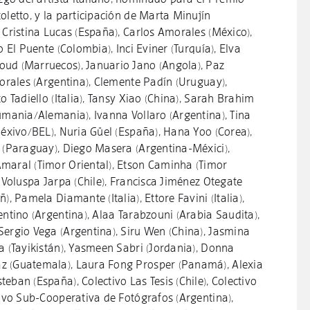
oletto, y la participación de Marta Minujín
 Cristina Lucas (España), Carlos Amorales (México),
o El Puente (Colombia), Inci Eviner (Turquía), Elva
oud (Marruecos), Januario Jano (Angola), Paz
Morales (Argentina), Clemente Padín (Uruguay),
o Tadiello (Italia), Tansy Xiao (China), Sarah Brahim
umania/Alemania), Ivanna Vollaro (Argentina), Tina
Méxivo/BEL), Nuria Güel (España), Hana Yoo (Corea),
z (Paraguay), Diego Masera (Argentina-Méxici),
maral (Timor Oriental), Etson Caminha (Timor
, Voluspa Jarpa (Chile), Francisca Jiménez Otegate
), Pamela Diamante (Italia), Ettore Favini (Italia),
entino (Argentina), Alaa Tarabzouni (Arabia Saudita),
Sergio Vega (Argentina), Siru Wen (China), Jasmina
a (Tayikistán), Yasmeen Sabri (Jordania), Donna
z (Guatemala), Laura Fong Prosper (Panamá), Alexia
eban (España), Colectivo Las Tesis (Chile), Colectivo
tivo Sub-Cooperativa de Fotógrafos (Argentina),