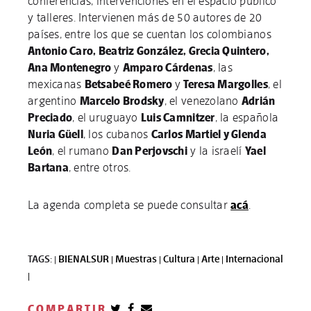
conferencias, intervenciones en el espacio público
y talleres. Intervienen más de 50 autores de 20
países, entre los que se cuentan los colombianos
Antonio Caro, Beatriz González, Grecia Quintero,
Ana Montenegro
y
Amparo Cárdenas
, las
mexicanas
Betsabeé Romero
y
Teresa Margolles
, el
argentino
Marcelo Brodsky
, el venezolano
Adrián
Preciado
, el uruguayo
Luis Camnitzer
, la española
Nuria Güell
, los cubanos
Carlos Martiel y Glenda
León
, el rumano
Dan Perjovschi
y la israelí
Yael
Bartana
, entre otros.
La agenda completa se puede consultar
acá
.
TAGS: |
BIENALSUR |
Muestras |
Cultura |
Arte |
Internacional
|
COMPARTIR