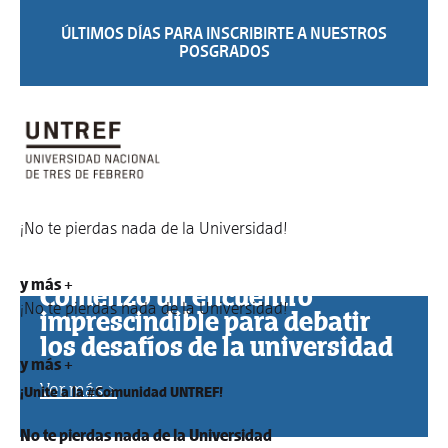
ÚLTIMOS DÍAS PARA INSCRIBIRTE A NUESTROS
POSGRADOS
¡No te pierdas nada de la Universidad!
y más +
Comenzó un encuentro
¡No te pierdas nada de la Universidad!
imprescindible para debatir
los desafíos de la universidad
y más +
Ver más >
¡Unite a la #Comunidad UNTREF!
No te pierdas nada de la Universidad